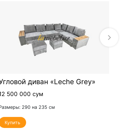
Угловой диван «Leche Grey»
Угл
12 500 000 сум
10 
Размеры: 290 на 235 см
Разм
Купить
Ку