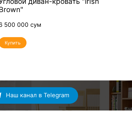
Угловой диван-кровать "Irish
Угл
Brown"
«Фо
6 500 000 сум
7 5
Купить
Ку
Наш канал в Telegram