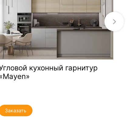
Угловой кухонный гарнитур
Угл
«Mayen»
«Li
Заказать
За