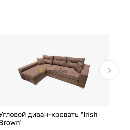
Угловой диван-кровать "Irish
Угл
Brown"
«Фо