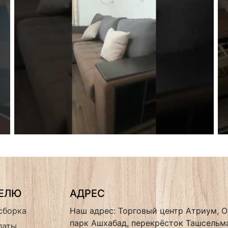
ТЕЛЮ
АДРЕС
сборка
Наш адрес: Торговый центр Атриум, О
парк Ашхабад, перекрёсток Ташсельма
латы