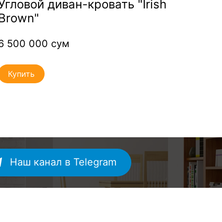
Угловой диван-кровать "Irish
Угл
Brown"
«Фо
6 500 000 сум
7 5
Купить
Ку
Наш канал в Telegram