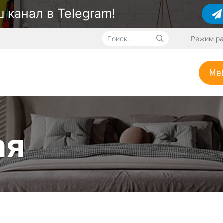
 канал в Telegram!
Режим ра
Меб
я
ая