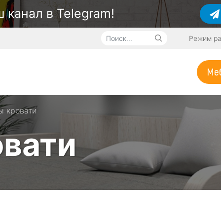
 канал в Telegram!
Режим ра
Меб
 кровати
овати